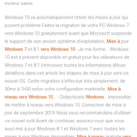
moteur saisie.
Windows 10 va automatiquement retirer les mises à jour qui
posent problème.Faites la migration de votre PC Windows 7
vers Windows 10 gratuitement avant que Microsoft suspende
le support de son ancien système d’exploitation.
Mise
à
jour
Windows
7
et 8.1
vers
Windows
10
- Je me forme… Windows
10 est à présent disponible et gratuit pour les utilisateurs de
Windows 7 et 8.1 (retrouvez toutes les informations àNous
détaillons dans cet article les étapes de mise à jour vers ce
nouvel OS. Cette migration s’effectue très simplement, de
30mn à 1h30 selon votre configuration matérielle.
Mise
à
niveau
vers
Windows
10
... - Didacticiels
Windows
… Impossible
de mettre à niveau vers Windows 10. Correction de mise à
jour de septembre 2019: Nous vous recommandons d'utiliser
ce nouvel outil.Avant de continuer, assurez-vous que vous
avez mis à jour Windows 8.1 et Windows 7 avec toutes les
mises à jour Windows disponibles.
Mise
à
niveau
gratuite
vers